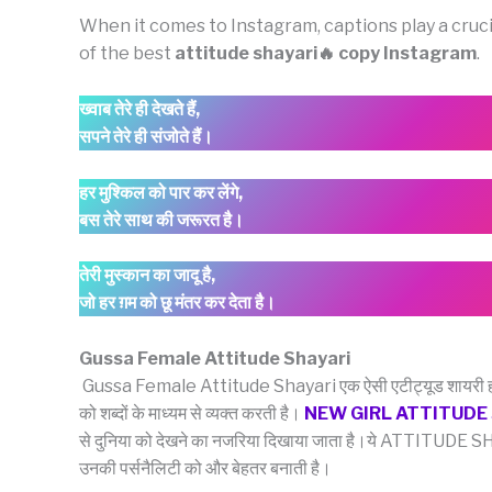
When it comes to Instagram, captions play a cruci
of the best
attitude shayari🔥 copy Instagram
.
ख्वाब
तेरे
ही
देखते
हैं
,
सपने
तेरे
ही
संजोते
हैं।
हर
मुश्किल
को
पार
कर
लेंगे
,
बस
तेरे
साथ
की
जरूरत
है।
तेरी
मुस्कान
का
जादू
है
,
जो
हर
ग़म
को
छू
मंतर
कर
देता
है।
Gussa Female Attitude Shayari
Gussa Female Attitude Shayari एक ऐसी एटीट्यूड शायरी होती 
को शब्दों के माध्यम से व्यक्त करती है।
NEW GIRL ATTITUDE
से दुनिया को देखने का नजरिया दिखाया जाता है।ये ATTITUDE SHAY
उनकी पर्सनैलिटी को और बेहतर बनाती है।